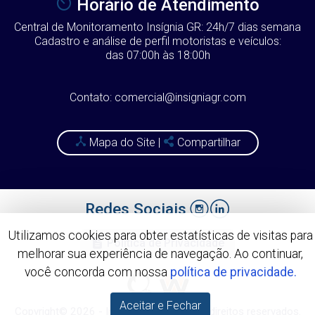
Horário de Atendimento
Central de Monitoramento Insígnia GR: 24h/7 dias semana
Cadastro e análise de perfil motoristas e veículos:
das 07:00h às 18:00h
Contato: comercial@insigniagr.com
Mapa do Site
|
Compartilhar
Redes Sociais
Utilizamos cookies para obter estatísticas de visitas para
Política de Privacidade
melhorar sua experiência de navegação. Ao continuar,
você concorda com nossa
política de privacidade.
Aceitar e Fechar
Copyright© 2026 - Insignia GR. Todos os direitos reservados.